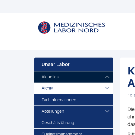
Unser Labor
K
Aktuelles
A
Archiv
19.
Fachinformationen
Die
Abteilungen
ohn
Geschäftsführung
da
Qualitätsmanagement
Bit