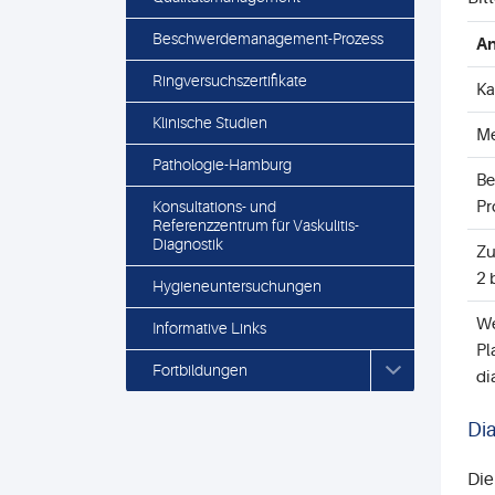
Beschwerdemanagement-Prozess
An
Ringversuchszertifikate
Ka
Klinische Studien
Me
Pathologie-Hamburg
Be
Konsultations- und
Pr
Referenzzentrum für Vaskulitis-
Diagnostik
Zu
2 
Hygieneuntersuchungen
We
Informative Links
Pl
Fortbildungen
di
Di
Die