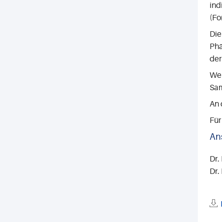
ind
(Fo
Die
Phä
der
Wen
Sam
An 
Für
An
Dr.
Dr.