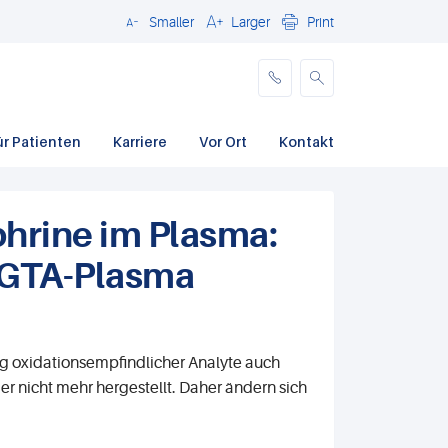
Smaller
Larger
Print
Schließen
ür Patienten
Karriere
Vor Ort
Kontakt
hrine im Plasma:
EGTA-Plasma
ng oxidationsempfindlicher Analyte auch
er nicht mehr hergestellt. Daher ändern sich