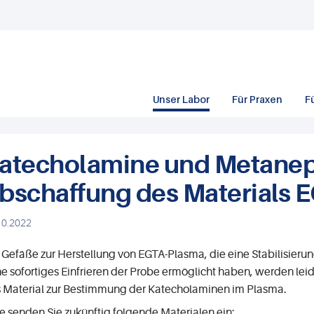
Unser Labor
Für Praxen
F
atecholamine und Metanep
bschaffung des Materials 
10.2022
 Gefäße zur Herstellung von EGTA-Plasma, die eine Stabilisieru
e sofortiges Einfrieren der Probe ermöglicht haben, werden leid
s
Material zur Bestimmung der Katecholaminen im Plasma.
te senden Sie zukünftig folgende Materialen ein: