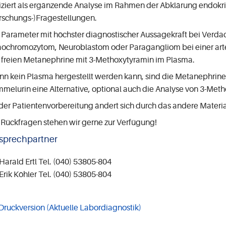
iziert als ergänzende Analyse im Rahmen der Abklärung endokri
rschungs-)Fragestellungen.
 Parameter mit höchster diagnostischer Aussagekraft bei Verda
ochromozytom, Neuroblastom oder Paragangliom bei einer arte
 freien
Metanephrine mit 3-Methoxytyramin im Plasma.
n kein Plasma hergestellt werden kann, sind die Metanephrin
melurin eine Alternative, optional auch die Analyse von 3-Met
der Patientenvorbereitung ändert sich durch das andere Material
 Rückfragen stehen wir gerne zur Verfügung!
sprechpartner
 Harald Ertl Tel. (040) 53805-804
 Erik Köhler Tel. (040) 53805-804
Druckversion (Aktuelle Labordiagnostik)