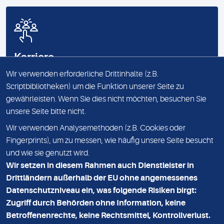
Karriere
bei uns
Wir verwenden erforderliche Drittinhalte (z.B.
Scriptbibliotheken) um die Funktion unserer Seite zu
gewährleisten. Wenn Sie dies nicht möchten, besuchen Sie
unsere Seite bitte nicht.
Wir verwenden Analysemethoden (z.B. Cookies oder
IMPRESSUM
Fingerprints), um zu messen, wie häufig unsere Seite besucht
und wie sie genutzt wird.
DATENSCHUTZ
Wir setzen in diesem Rahmen auch Dienstleister in
KONTAKT
Drittländern außerhalb der EU ohne angemessenes
Datenschutzniveau ein, was folgende Risiken birgt:
NEWSLETTER
Zugriff durch Behörden ohne Information, keine
ADRESSE
Betroffenenrechte, keine Rechtsmittel, Kontrollverlust.