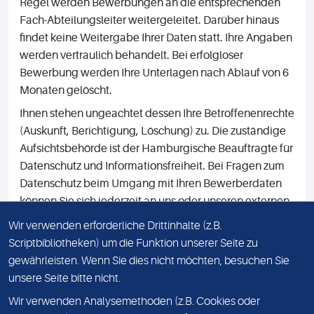
Regel werden Bewerbungen an die entsprechenden
Fach-Abteilungsleiter weitergeleitet. Darüber hinaus
findet keine Weitergabe Ihrer Daten statt. Ihre Angaben
werden vertraulich behandelt. Bei erfolgloser
Bewerbung werden Ihre Unterlagen nach Ablauf von 6
Monaten gelöscht.
Ihnen stehen ungeachtet dessen Ihre Betroffenenrechte
(Auskunft, Berichtigung, Löschung) zu. Die zuständige
Aufsichtsbehörde ist der Hamburgische Beauftragte für
Datenschutz und Informationsfreiheit. Bei Fragen zum
Datenschutz beim Umgang mit Ihren Bewerberdaten
können Sie sich jederzeit an uns oder unseren externen
betrieblichen Datenschutzbeauftragten wenden.
Wir verwenden erforderliche Drittinhalte (z.B.
Weitere Hinweise zum Datenschutz entnehmen Sie
Scriptbibliotheken) um die Funktion unserer Seite zu
bitte der
Datenschutzerklärung.
gewährleisten. Wenn Sie dies nicht möchten, besuchen Sie
unsere Seite bitte nicht.
Wir verwenden Analysemethoden (z.B. Cookies oder
IMPRESSUM