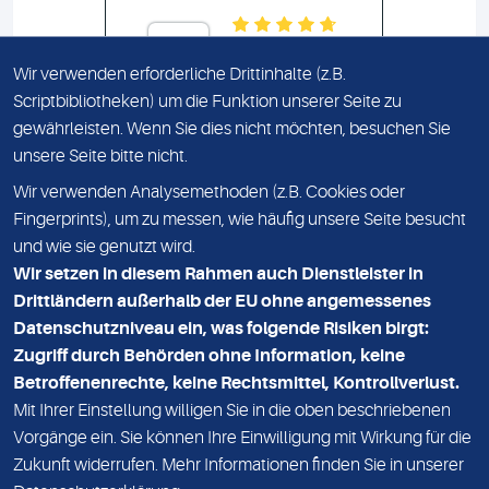
Wir verwenden erforderliche Drittinhalte (z.B.
Scriptbibliotheken) um die Funktion unserer Seite zu
gewährleisten. Wenn Sie dies nicht möchten, besuchen Sie
unsere Seite bitte nicht.
Wir verwenden Analysemethoden (z.B. Cookies oder
IMPRESSUM
Fingerprints), um zu messen, wie häufig unsere Seite besucht
und wie sie genutzt wird.
DATENSCHUTZ
Wir setzen in diesem Rahmen auch Dienstleister in
KONTAKT
Drittländern außerhalb der EU ohne angemessenes
Datenschutzniveau ein, was folgende Risiken birgt:
NEWSLETTER
Zugriff durch Behörden ohne Information, keine
ADRESSE
Betroffenenrechte, keine Rechtsmittel, Kontrollverlust.
MVZ Medizinisches Labor Nord MLN GmbH
Mit Ihrer Einstellung willigen Sie in die oben beschriebenen
Vorgänge ein. Sie können Ihre Einwilligung mit Wirkung für die
Essener Straße 108
Zukunft widerrufen. Mehr Informationen finden Sie in unserer
22419 Hamburg