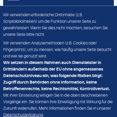
Ihre Praxis macht Urlaub?
Wir verwenden erforderliche Drittinhalte (z.B.
Bitte informieren Sie uns über dieses Formular.
Scriptbibliotheken) um die Funktion unserer Seite zu
gewährleisten. Wenn Sie dies nicht möchten, besuchen Sie
unsere Seite bitte nicht.
Wir verwenden Analysemethoden (z.B. Cookies oder
IMPRESSUM
Fingerprints), um zu messen, wie häufig unsere Seite besucht
und wie sie genutzt wird.
DATENSCHUTZ
Wir setzen in diesem Rahmen auch Dienstleister in
KONTAKT
Drittländern außerhalb der EU ohne angemessenes
Datenschutzniveau ein, was folgende Risiken birgt:
NEWSLETTER
Zugriff durch Behörden ohne Information, keine
ADRESSE
Betroffenenrechte, keine Rechtsmittel, Kontrollverlust.
MVZ Medizinisches Labor Nord MLN GmbH
Mit Ihrer Einstellung willigen Sie in die oben beschriebenen
Vorgänge ein. Sie können Ihre Einwilligung mit Wirkung für die
Essener Straße 108
Zukunft widerrufen. Mehr Informationen finden Sie in unserer
22419 Hamburg
Datenschutzerklärung
.