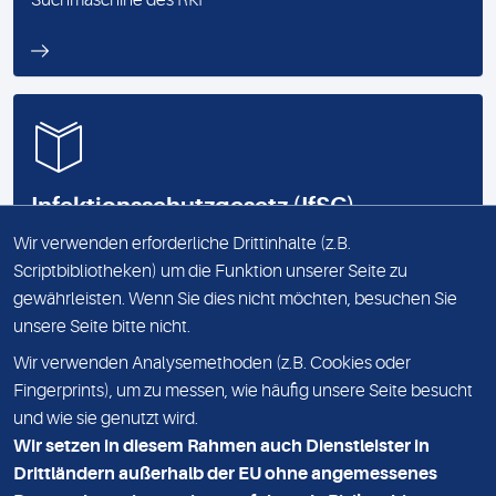
Suchmaschine des RKI
Infektionsschutzgesetz (IfSG)
Wir verwenden erforderliche Drittinhalte (z.B.
Link zum Gesetzestext
Scriptbibliotheken) um die Funktion unserer Seite zu
gewährleisten. Wenn Sie dies nicht möchten, besuchen Sie
unsere Seite bitte nicht.
Wir verwenden Analysemethoden (z.B. Cookies oder
IMPRESSUM
Fingerprints), um zu messen, wie häufig unsere Seite besucht
und wie sie genutzt wird.
DATENSCHUTZ
Wir setzen in diesem Rahmen auch Dienstleister in
KONTAKT
Drittländern außerhalb der EU ohne angemessenes