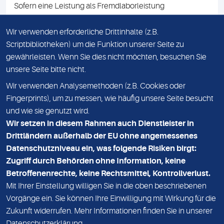
Sofern eine Leistung als Fremdlaborleistung
ausgewiesen ist, teilen wir Ihnen auf Anfrage gerne den
Namen des Fremdlabors mit. Mit der Beauftragung der
Wir verwenden erforderliche Drittinhalte (z.B.
Fremdlaborleistung erklären Sie sich mit dieser
Scriptbibliotheken) um die Funktion unserer Seite zu
Vereinbarung einverstanden.
gewährleisten. Wenn Sie dies nicht möchten, besuchen Sie
unsere Seite bitte nicht.
Wir verwenden Analysemethoden (z.B. Cookies oder
IMPRESSUM
Fingerprints), um zu messen, wie häufig unsere Seite besucht
und wie sie genutzt wird.
DATENSCHUTZ
Wir setzen in diesem Rahmen auch Dienstleister in
KONTAKT
Drittländern außerhalb der EU ohne angemessenes
Datenschutzniveau ein, was folgende Risiken birgt:
NEWSLETTER
Zugriff durch Behörden ohne Information, keine
ADRESSE
Betroffenenrechte, keine Rechtsmittel, Kontrollverlust.
MVZ Medizinisches Labor Nord MLN GmbH
Mit Ihrer Einstellung willigen Sie in die oben beschriebenen
Vorgänge ein. Sie können Ihre Einwilligung mit Wirkung für die
Essener Straße 108
Zukunft widerrufen. Mehr Informationen finden Sie in unserer
22419 Hamburg
Datenschutzerklärung
.