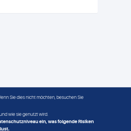
 Wenn Sie dies nicht möchten, besuchen Sie
ADRESSE
MVZ Medizinisches Labor
und wie sie genutzt wird.
Nord MLN GmbH
atenschutzniveau ein, was folgende Risiken
Essener Straße 108
lust.