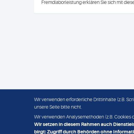
Fremdlaborleistung erklären Sie sich mit die
Wir verwenden erforderliche Drittinhalte (z.B. S
unsere Seite bitte nicht.
IMPRESSUM
DATENSCHUTZ
Wir verwenden Analysemethoden (z.B. Cookies ode
Wir setzen in diesem Rahmen auch Dienstlei
birgt: Zugriff durch Behörden ohne Informati