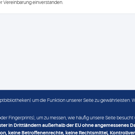
ser Vereinbarung einverstanden.
criptbibliotheken) um die Funktion unserer Seite zu gewährleisten.
KONTAKT
NEWSLETTER
r Fingerprints), um zu messen, wie häufig unsere Seite besucht 
ster in Drittländern außerhalb der EU ohne angemessenes D
on, keine Betroffenenrechte, keine Rechtsmittel, Kontrollver