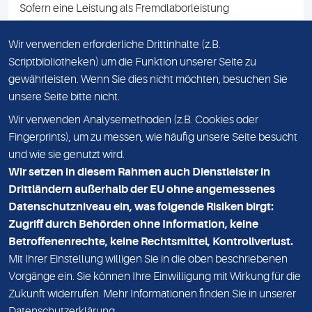
Sofern eine Leistung als Fremdlaborleistung
ausgewiesen ist, teilen wir Ihnen auf Anfrage gerne den
Namen des Fremdlabors mit. Mit der Beauftragung der
Wir verwenden erforderliche Drittinhalte (z.B.
Fremdlaborleistung erklären Sie sich mit dieser
Scriptbibliotheken) um die Funktion unserer Seite zu
Vereinbarung einverstanden.
gewährleisten. Wenn Sie dies nicht möchten, besuchen Sie
unsere Seite bitte nicht.
Wir verwenden Analysemethoden (z.B. Cookies oder
IMPRESSUM
Fingerprints), um zu messen, wie häufig unsere Seite besucht
und wie sie genutzt wird.
DATENSCHUTZ
Wir setzen in diesem Rahmen auch Dienstleister in
KONTAKT
Drittländern außerhalb der EU ohne angemessenes
Datenschutzniveau ein, was folgende Risiken birgt:
NEWSLETTER
Zugriff durch Behörden ohne Information, keine
ADRESSE
Betroffenenrechte, keine Rechtsmittel, Kontrollverlust.
MVZ Medizinisches Labor Nord MLN GmbH
Mit Ihrer Einstellung willigen Sie in die oben beschriebenen
Vorgänge ein. Sie können Ihre Einwilligung mit Wirkung für die
Essener Straße 108
Zukunft widerrufen. Mehr Informationen finden Sie in unserer
22419 Hamburg
Datenschutzerklärung
.