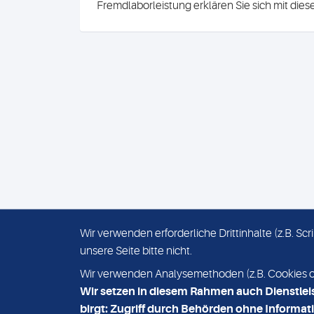
Fremdlaborleistung erklären Sie sich mit die
Wir verwenden erforderliche Drittinhalte (z.B. S
unsere Seite bitte nicht.
IMPRESSUM
DATENSCHUTZ
Wir verwenden Analysemethoden (z.B. Cookies ode
Wir setzen in diesem Rahmen auch Dienstlei
birgt: Zugriff durch Behörden ohne Informati