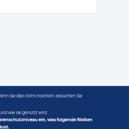
 Wenn Sie dies nicht möchten, besuchen Sie
ADRESSE
MVZ Medizinisches Labor
und wie sie genutzt wird.
Nord MLN GmbH
atenschutzniveau ein, was folgende Risiken
Essener Straße 108
lust.