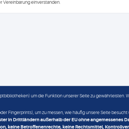
ser Vereinbarung einverstanden.
criptbibliotheken) um die Funktion unserer Seite zu gewährleisten.
KONTAKT
NEWSLETTER
r Fingerprints), um zu messen, wie häufig unsere Seite besucht 
ster in Drittländern außerhalb der EU ohne angemessenes D
on, keine Betroffenenrechte, keine Rechtsmittel, Kontrollver