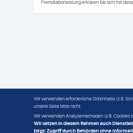
Fremdlaborleistung erklären Sie sich mit die
Wir verwenden erforderliche Drittinhalte (z.B. S
unsere Seite bitte nicht.
IMPRESSUM
DATENSCHUTZ
Wir verwenden Analysemethoden (z.B. Cookies ode
Wir setzen in diesem Rahmen auch Dienstlei
birgt: Zugriff durch Behörden ohne Informati