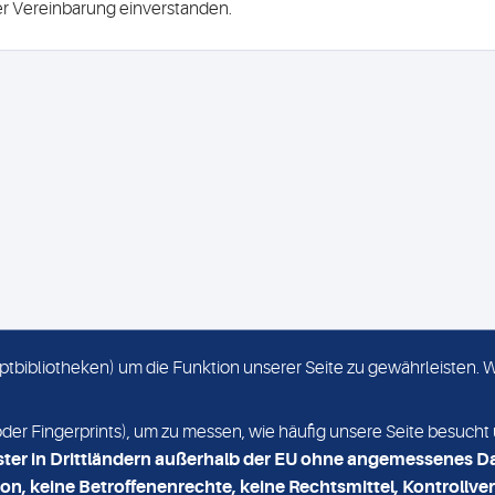
ser Vereinbarung einverstanden.
criptbibliotheken) um die Funktion unserer Seite zu gewährleisten.
KONTAKT
NEWSLETTER
r Fingerprints), um zu messen, wie häufig unsere Seite besucht 
ster in Drittländern außerhalb der EU ohne angemessenes D
on, keine Betroffenenrechte, keine Rechtsmittel, Kontrollver