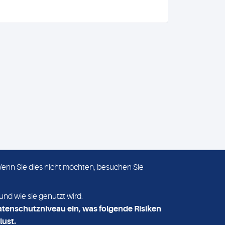
 Wenn Sie dies nicht möchten, besuchen Sie
ADRESSE
MVZ Medizinisches Labor
und wie sie genutzt wird.
Nord MLN GmbH
atenschutzniveau ein, was folgende Risiken
Essener Straße 108
lust.