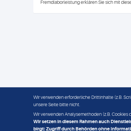
Fremdlaborleistung erklären Sie sich mit die
Wir verwenden erforderliche Drittinhalte (z.B. S
unsere Seite bitte nicht.
IMPRESSUM
DATENSCHUTZ
Wir verwenden Analysemethoden (z.B. Cookies ode
Wir setzen in diesem Rahmen auch Dienstlei
birgt: Zugriff durch Behörden ohne Informati