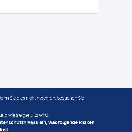
 Wenn Sie dies nicht möchten, besuchen Sie
ADRESSE
MVZ Medizinisches Labor
und wie sie genutzt wird.
Nord MLN GmbH
atenschutzniveau ein, was folgende Risiken
Essener Straße 108
lust.