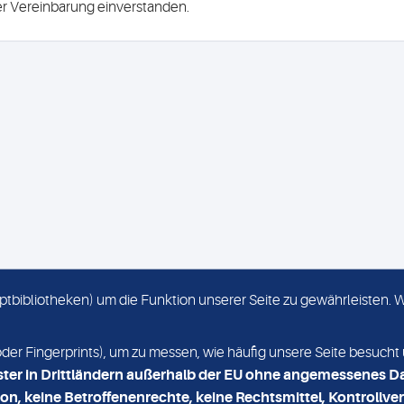
ser Vereinbarung einverstanden.
criptbibliotheken) um die Funktion unserer Seite zu gewährleisten.
KONTAKT
NEWSLETTER
r Fingerprints), um zu messen, wie häufig unsere Seite besucht 
ster in Drittländern außerhalb der EU ohne angemessenes D
on, keine Betroffenenrechte, keine Rechtsmittel, Kontrollver