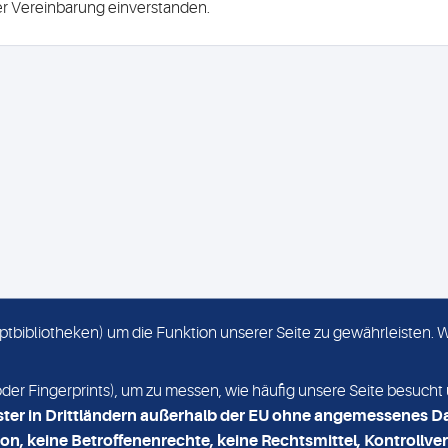
ser Vereinbarung einverstanden.
criptbibliotheken) um die Funktion unserer Seite zu gewährleisten.
KONTAKT
NEWSLETTER
r Fingerprints), um zu messen, wie häufig unsere Seite besucht 
ster in Drittländern außerhalb der EU ohne angemessenes D
on, keine Betroffenenrechte, keine Rechtsmittel, Kontrollver