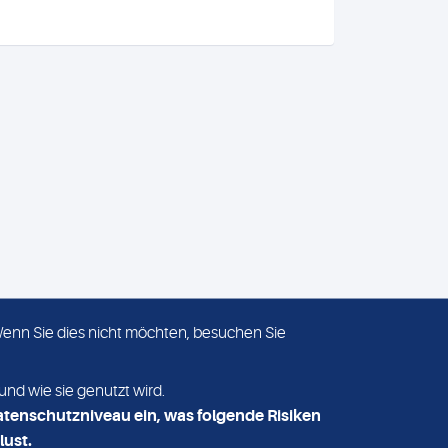
 Wenn Sie dies nicht möchten, besuchen Sie
ADRESSE
MVZ Medizinisches Labor
und wie sie genutzt wird.
Nord MLN GmbH
atenschutzniveau ein, was folgende Risiken
Essener Straße 108
lust.