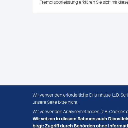
Fremdlaborleistung erklären Sie sich mit die
Wir verwenden erforderliche Drittinhalte (z.B. S
unsere Seite bitte nicht.
IMPRESSUM
DATENSCHUTZ
Wir verwenden Analysemethoden (z.B. Cookies ode
Wir setzen in diesem Rahmen auch Dienstlei
birgt: Zugriff durch Behörden ohne Informati