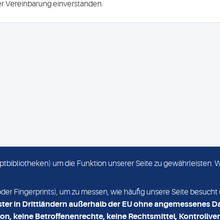
ser Vereinbarung einverstanden.
criptbibliotheken) um die Funktion unserer Seite zu gewährleisten.
KONTAKT
NEWSLETTER
r Fingerprints), um zu messen, wie häufig unsere Seite besucht 
ster in Drittländern außerhalb der EU ohne angemessenes D
on, keine Betroffenenrechte, keine Rechtsmittel, Kontrollver