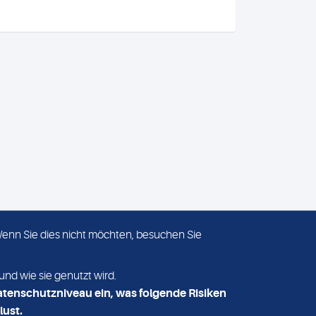
 Wenn Sie dies nicht möchten, besuchen Sie
ADRESSE
MVZ Medizinisches Labor
und wie sie genutzt wird.
Nord MLN GmbH
atenschutzniveau ein, was folgende Risiken
Essener Straße 108
lust.