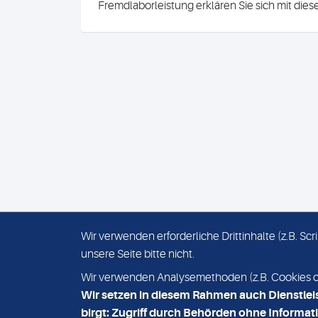
Fremdlaborleistung erklären Sie sich mit die
Wir verwenden erforderliche Drittinhalte (z.B. S
unsere Seite bitte nicht.
IMPRESSUM
DATENSCHUTZ
Wir verwenden Analysemethoden (z.B. Cookies ode
Wir setzen in diesem Rahmen auch Dienstlei
birgt: Zugriff durch Behörden ohne Informati