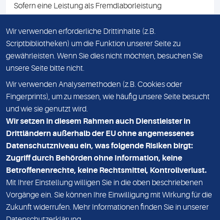
Sofern eine Leistung als Fremdlaborleistung
ausgewiesen ist, teilen wir Ihnen auf Anfrage gerne den
Namen des Fremdlabors mit. Mit der Beauftragung der
Wir verwenden erforderliche Drittinhalte (z.B.
Fremdlaborleistung erklären Sie sich mit dieser
Scriptbibliotheken) um die Funktion unserer Seite zu
Vereinbarung einverstanden.
gewährleisten. Wenn Sie dies nicht möchten, besuchen Sie
unsere Seite bitte nicht.
Wir verwenden Analysemethoden (z.B. Cookies oder
IMPRESSUM
Fingerprints), um zu messen, wie häufig unsere Seite besucht
und wie sie genutzt wird.
DATENSCHUTZ
Wir setzen in diesem Rahmen auch Dienstleister in
KONTAKT
Drittländern außerhalb der EU ohne angemessenes
Datenschutzniveau ein, was folgende Risiken birgt:
NEWSLETTER
Zugriff durch Behörden ohne Information, keine
ADRESSE
Betroffenenrechte, keine Rechtsmittel, Kontrollverlust.
MVZ Medizinisches Labor Nord MLN GmbH
Mit Ihrer Einstellung willigen Sie in die oben beschriebenen
Vorgänge ein. Sie können Ihre Einwilligung mit Wirkung für die
Essener Straße 108
Zukunft widerrufen. Mehr Informationen finden Sie in unserer
22419 Hamburg
Datenschutzerklärung
.