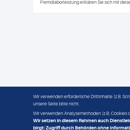
Fremdlaborleistung erklären Sie sich mit die
Wir verwenden erforderliche Drittinhalte (z.B. S
unsere Seite bitte nicht.
IMPRESSUM
DATENSCHUTZ
Wir verwenden Analysemethoden (z.B. Cookies ode
Wir setzen in diesem Rahmen auch Dienstlei
birgt: Zugriff durch Behörden ohne Informati