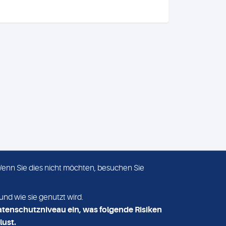
 Wenn Sie dies nicht möchten, besuchen Sie
ADRESSE
MVZ Medizinisches Labor
und wie sie genutzt wird.
Nord MLN GmbH
atenschutzniveau ein, was folgende Risiken
Essener Straße 108
lust.