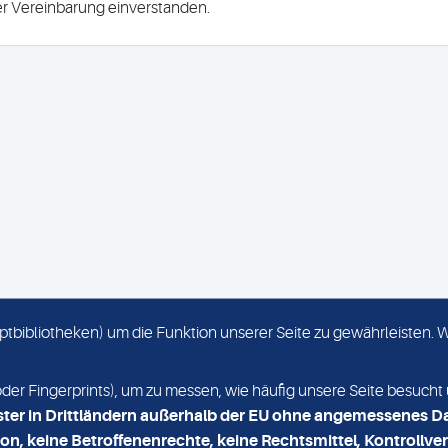
ser Vereinbarung einverstanden.
criptbibliotheken) um die Funktion unserer Seite zu gewährleisten.
KONTAKT
NEWSLETTER
r Fingerprints), um zu messen, wie häufig unsere Seite besucht 
ster in Drittländern außerhalb der EU ohne angemessenes D
on, keine Betroffenenrechte, keine Rechtsmittel, Kontrollver