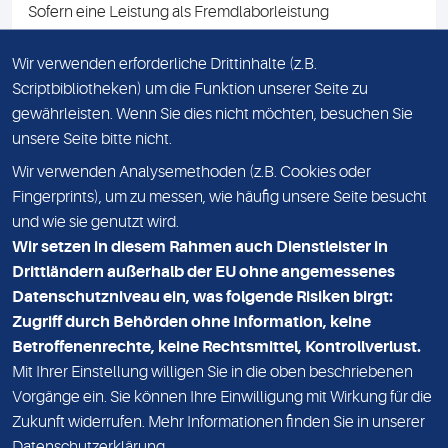
Sofern eine Leistung als Fremdlaborleistung
ausgewiesen ist, teilen wir Ihnen auf Anfrage gerne den
Namen des Fremdlabors mit. Mit der Beauftragung der
Wir verwenden erforderliche Drittinhalte (z.B.
Fremdlaborleistung erklären Sie sich mit dieser
Scriptbibliotheken) um die Funktion unserer Seite zu
Vereinbarung einverstanden.
gewährleisten. Wenn Sie dies nicht möchten, besuchen Sie
unsere Seite bitte nicht.
Wir verwenden Analysemethoden (z.B. Cookies oder
IMPRESSUM
Fingerprints), um zu messen, wie häufig unsere Seite besucht
und wie sie genutzt wird.
DATENSCHUTZ
Wir setzen in diesem Rahmen auch Dienstleister in
KONTAKT
Drittländern außerhalb der EU ohne angemessenes
Datenschutzniveau ein, was folgende Risiken birgt:
NEWSLETTER
Zugriff durch Behörden ohne Information, keine
ADRESSE
Betroffenenrechte, keine Rechtsmittel, Kontrollverlust.
MVZ Medizinisches Labor Nord MLN GmbH
Mit Ihrer Einstellung willigen Sie in die oben beschriebenen
Vorgänge ein. Sie können Ihre Einwilligung mit Wirkung für die
Essener Straße 108
Zukunft widerrufen. Mehr Informationen finden Sie in unserer
22419 Hamburg
Datenschutzerklärung
.