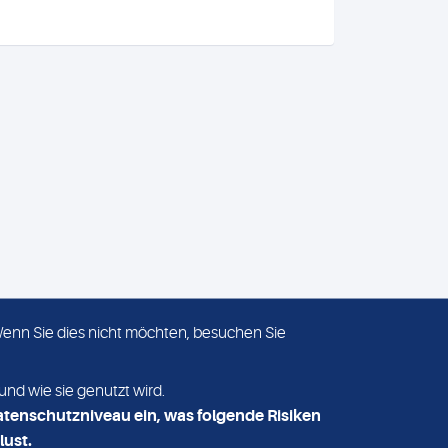
 Wenn Sie dies nicht möchten, besuchen Sie
ADRESSE
MVZ Medizinisches Labor
und wie sie genutzt wird.
Nord MLN GmbH
atenschutzniveau ein, was folgende Risiken
Essener Straße 108
lust.