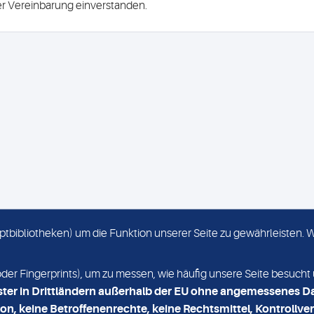
ser Vereinbarung einverstanden.
criptbibliotheken) um die Funktion unserer Seite zu gewährleisten.
KONTAKT
NEWSLETTER
r Fingerprints), um zu messen, wie häufig unsere Seite besucht 
ster in Drittländern außerhalb der EU ohne angemessenes D
on, keine Betroffenenrechte, keine Rechtsmittel, Kontrollver