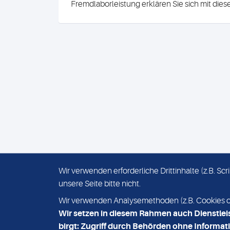
Fremdlaborleistung erklären Sie sich mit die
Wir verwenden erforderliche Drittinhalte (z.B. S
unsere Seite bitte nicht.
IMPRESSUM
DATENSCHUTZ
Wir verwenden Analysemethoden (z.B. Cookies ode
Wir setzen in diesem Rahmen auch Dienstlei
birgt: Zugriff durch Behörden ohne Informati