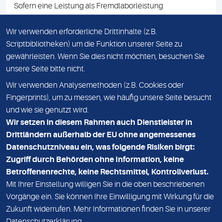
Sofern eine Leistung als Fremdlaborleistung
ausgewiesen ist, teilen wir Ihnen auf Anfrage gerne den
Namen des Fremdlabors mit. Mit der Beauftragung der
Wir verwenden erforderliche Drittinhalte (z.B.
Fremdlaborleistung erklären Sie sich mit dieser
Scriptbibliotheken) um die Funktion unserer Seite zu
Vereinbarung einverstanden.
gewährleisten. Wenn Sie dies nicht möchten, besuchen Sie
unsere Seite bitte nicht.
Wir verwenden Analysemethoden (z.B. Cookies oder
IMPRESSUM
Fingerprints), um zu messen, wie häufig unsere Seite besucht
und wie sie genutzt wird.
DATENSCHUTZ
Wir setzen in diesem Rahmen auch Dienstleister in
KONTAKT
Drittländern außerhalb der EU ohne angemessenes
Datenschutzniveau ein, was folgende Risiken birgt:
NEWSLETTER
Zugriff durch Behörden ohne Information, keine
ADRESSE
Betroffenenrechte, keine Rechtsmittel, Kontrollverlust.
MVZ Medizinisches Labor Nord MLN GmbH
Mit Ihrer Einstellung willigen Sie in die oben beschriebenen
Vorgänge ein. Sie können Ihre Einwilligung mit Wirkung für die
Essener Straße 108
Zukunft widerrufen. Mehr Informationen finden Sie in unserer
22419 Hamburg
Datenschutzerklärung
.