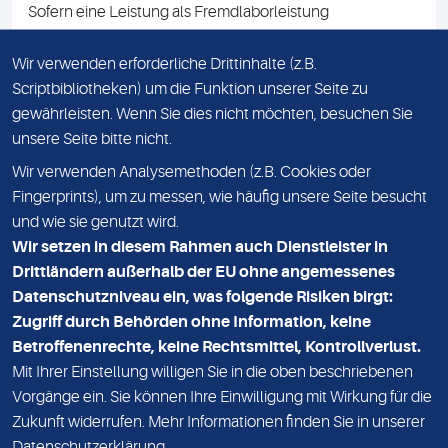
Sofern eine Leistung als Fremdlaborleistung
ausgewiesen ist, teilen wir Ihnen auf Anfrage gerne den
Namen des Fremdlabors mit. Mit der Beauftragung der
Wir verwenden erforderliche Drittinhalte (z.B.
Fremdlaborleistung erklären Sie sich mit dieser
Scriptbibliotheken) um die Funktion unserer Seite zu
Vereinbarung einverstanden.
gewährleisten. Wenn Sie dies nicht möchten, besuchen Sie
unsere Seite bitte nicht.
Wir verwenden Analysemethoden (z.B. Cookies oder
IMPRESSUM
Fingerprints), um zu messen, wie häufig unsere Seite besucht
und wie sie genutzt wird.
DATENSCHUTZ
Wir setzen in diesem Rahmen auch Dienstleister in
KONTAKT
Drittländern außerhalb der EU ohne angemessenes
Datenschutzniveau ein, was folgende Risiken birgt:
NEWSLETTER
Zugriff durch Behörden ohne Information, keine
ADRESSE
Betroffenenrechte, keine Rechtsmittel, Kontrollverlust.
MVZ Medizinisches Labor Nord MLN GmbH
Mit Ihrer Einstellung willigen Sie in die oben beschriebenen
Vorgänge ein. Sie können Ihre Einwilligung mit Wirkung für die
Essener Straße 108
Zukunft widerrufen. Mehr Informationen finden Sie in unserer
22419 Hamburg
Datenschutzerklärung
.