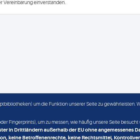
ser Vereinbarung einverstanden.
criptbibliotheken) um die Funktion unserer Seite zu gewährleisten.
KONTAKT
NEWSLETTER
r Fingerprints), um zu messen, wie häufig unsere Seite besucht 
ster in Drittländern außerhalb der EU ohne angemessenes D
on, keine Betroffenenrechte, keine Rechtsmittel, Kontrollver