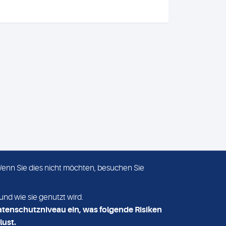
 Wenn Sie dies nicht möchten, besuchen Sie
ADRESSE
MVZ Medizinisches Labor
und wie sie genutzt wird.
Nord MLN GmbH
atenschutzniveau ein, was folgende Risiken
Essener Straße 108
lust.