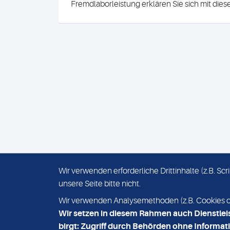
Fremdlaborleistung erklären Sie sich mit die
Wir verwenden erforderliche Drittinhalte (z.B. S
unsere Seite bitte nicht.
IMPRESSUM
DATENSCHUTZ
Wir verwenden Analysemethoden (z.B. Cookies ode
Wir setzen in diesem Rahmen auch Dienstlei
birgt: Zugriff durch Behörden ohne Informati