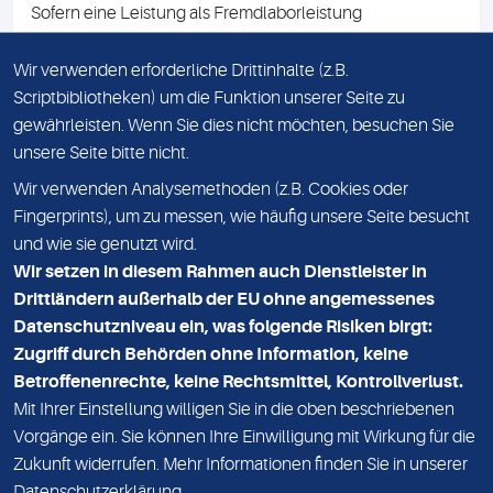
Sofern eine Leistung als Fremdlaborleistung
ausgewiesen ist, teilen wir Ihnen auf Anfrage gerne den
Namen des Fremdlabors mit. Mit der Beauftragung der
Wir verwenden erforderliche Drittinhalte (z.B.
Fremdlaborleistung erklären Sie sich mit dieser
Scriptbibliotheken) um die Funktion unserer Seite zu
Vereinbarung einverstanden.
gewährleisten. Wenn Sie dies nicht möchten, besuchen Sie
unsere Seite bitte nicht.
Wir verwenden Analysemethoden (z.B. Cookies oder
IMPRESSUM
Fingerprints), um zu messen, wie häufig unsere Seite besucht
und wie sie genutzt wird.
DATENSCHUTZ
Wir setzen in diesem Rahmen auch Dienstleister in
KONTAKT
Drittländern außerhalb der EU ohne angemessenes
Datenschutzniveau ein, was folgende Risiken birgt:
NEWSLETTER
Zugriff durch Behörden ohne Information, keine
ADRESSE
Betroffenenrechte, keine Rechtsmittel, Kontrollverlust.
MVZ Medizinisches Labor Nord MLN GmbH
Mit Ihrer Einstellung willigen Sie in die oben beschriebenen
Vorgänge ein. Sie können Ihre Einwilligung mit Wirkung für die
Essener Straße 108
Zukunft widerrufen. Mehr Informationen finden Sie in unserer
22419 Hamburg
Datenschutzerklärung
.