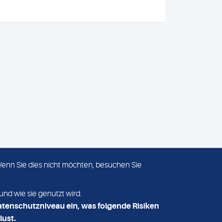
 Wenn Sie dies nicht möchten, besuchen Sie
ADRESSE
MVZ Medizinisches Labor
und wie sie genutzt wird.
Nord MLN GmbH
atenschutzniveau ein, was folgende Risiken
Essener Straße 108
lust.