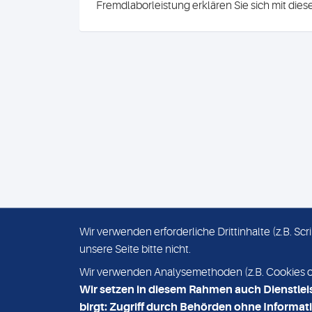
Fremdlaborleistung erklären Sie sich mit die
Wir verwenden erforderliche Drittinhalte (z.B. S
unsere Seite bitte nicht.
IMPRESSUM
DATENSCHUTZ
Wir verwenden Analysemethoden (z.B. Cookies ode
Wir setzen in diesem Rahmen auch Dienstlei
birgt: Zugriff durch Behörden ohne Informati