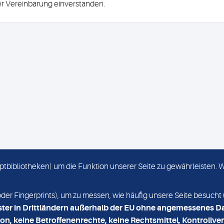
ser Vereinbarung einverstanden.
criptbibliotheken) um die Funktion unserer Seite zu gewährleisten.
KONTAKT
NEWSLETTER
r Fingerprints), um zu messen, wie häufig unsere Seite besucht 
ster in Drittländern außerhalb der EU ohne angemessenes D
on, keine Betroffenenrechte, keine Rechtsmittel, Kontrollver