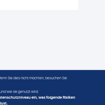
 Wenn Sie dies nicht möchten, besuchen Sie
ADRESSE
MVZ Medizinisches Labor
und wie sie genutzt wird.
Nord MLN GmbH
atenschutzniveau ein, was folgende Risiken
Essener Straße 108
lust.