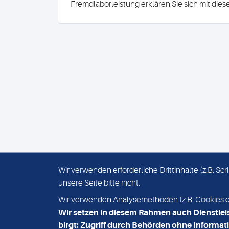
Fremdlaborleistung erklären Sie sich mit die
Wir verwenden erforderliche Drittinhalte (z.B. S
unsere Seite bitte nicht.
IMPRESSUM
DATENSCHUTZ
Wir verwenden Analysemethoden (z.B. Cookies ode
Wir setzen in diesem Rahmen auch Dienstlei
birgt: Zugriff durch Behörden ohne Informati