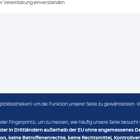
ser Vereinbarung einverstanden.
criptbibliotheken) um die Funktion unserer Seite zu gewährleisten.
KONTAKT
NEWSLETTER
r Fingerprints), um zu messen, wie häufig unsere Seite besucht 
ster in Drittländern außerhalb der EU ohne angemessenes D
on, keine Betroffenenrechte, keine Rechtsmittel, Kontrollver