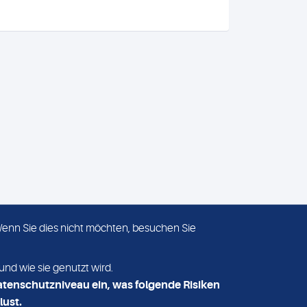
 Wenn Sie dies nicht möchten, besuchen Sie
ADRESSE
MVZ Medizinisches Labor
und wie sie genutzt wird.
Nord MLN GmbH
atenschutzniveau ein, was folgende Risiken
Essener Straße 108
lust.