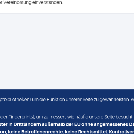
ser Vereinbarung einverstanden.
criptbibliotheken) um die Funktion unserer Seite zu gewährleisten.
KONTAKT
NEWSLETTER
r Fingerprints), um zu messen, wie häufig unsere Seite besucht 
ster in Drittländern außerhalb der EU ohne angemessenes D
on, keine Betroffenenrechte, keine Rechtsmittel, Kontrollver