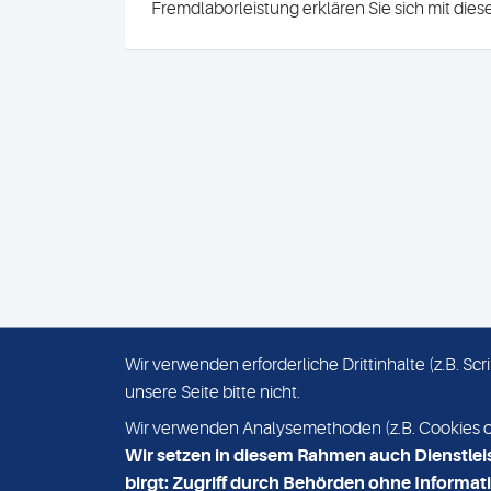
Fremdlaborleistung erklären Sie sich mit die
Wir verwenden erforderliche Drittinhalte (z.B. S
unsere Seite bitte nicht.
IMPRESSUM
DATENSCHUTZ
Wir verwenden Analysemethoden (z.B. Cookies ode
Wir setzen in diesem Rahmen auch Dienstlei
birgt: Zugriff durch Behörden ohne Informati