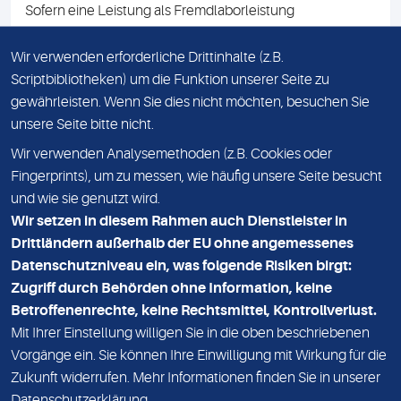
Sofern eine Leistung als Fremdlaborleistung
ausgewiesen ist, teilen wir Ihnen auf Anfrage gerne den
Namen des Fremdlabors mit. Mit der Beauftragung der
Wir verwenden erforderliche Drittinhalte (z.B.
Fremdlaborleistung erklären Sie sich mit dieser
Scriptbibliotheken) um die Funktion unserer Seite zu
Vereinbarung einverstanden.
gewährleisten. Wenn Sie dies nicht möchten, besuchen Sie
unsere Seite bitte nicht.
Wir verwenden Analysemethoden (z.B. Cookies oder
IMPRESSUM
Fingerprints), um zu messen, wie häufig unsere Seite besucht
und wie sie genutzt wird.
DATENSCHUTZ
Wir setzen in diesem Rahmen auch Dienstleister in
KONTAKT
Drittländern außerhalb der EU ohne angemessenes
Datenschutzniveau ein, was folgende Risiken birgt:
NEWSLETTER
Zugriff durch Behörden ohne Information, keine
ADRESSE
Betroffenenrechte, keine Rechtsmittel, Kontrollverlust.
MVZ Medizinisches Labor Nord MLN GmbH
Mit Ihrer Einstellung willigen Sie in die oben beschriebenen
Vorgänge ein. Sie können Ihre Einwilligung mit Wirkung für die
Essener Straße 108
Zukunft widerrufen. Mehr Informationen finden Sie in unserer
22419 Hamburg
Datenschutzerklärung
.