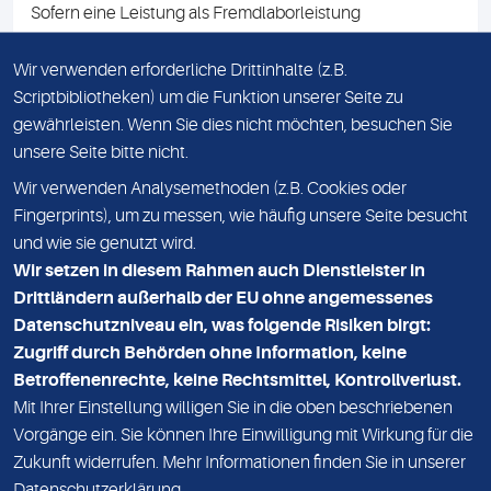
Sofern eine Leistung als Fremdlaborleistung
ausgewiesen ist, teilen wir Ihnen auf Anfrage gerne den
Namen des Fremdlabors mit. Mit der Beauftragung der
Wir verwenden erforderliche Drittinhalte (z.B.
Fremdlaborleistung erklären Sie sich mit dieser
Scriptbibliotheken) um die Funktion unserer Seite zu
Vereinbarung einverstanden.
gewährleisten. Wenn Sie dies nicht möchten, besuchen Sie
unsere Seite bitte nicht.
Wir verwenden Analysemethoden (z.B. Cookies oder
IMPRESSUM
Fingerprints), um zu messen, wie häufig unsere Seite besucht
und wie sie genutzt wird.
DATENSCHUTZ
Wir setzen in diesem Rahmen auch Dienstleister in
KONTAKT
Drittländern außerhalb der EU ohne angemessenes
Datenschutzniveau ein, was folgende Risiken birgt:
NEWSLETTER
Zugriff durch Behörden ohne Information, keine
ADRESSE
Betroffenenrechte, keine Rechtsmittel, Kontrollverlust.
MVZ Medizinisches Labor Nord MLN GmbH
Mit Ihrer Einstellung willigen Sie in die oben beschriebenen
Vorgänge ein. Sie können Ihre Einwilligung mit Wirkung für die
Essener Straße 108
Zukunft widerrufen. Mehr Informationen finden Sie in unserer
22419 Hamburg
Datenschutzerklärung
.