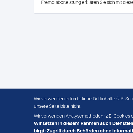
Fremdlaborleistung erklären Sie sich mit die
Wir verwenden erforderliche Drittinhalte (z.B. S
unsere Seite bitte nicht.
IMPRESSUM
DATENSCHUTZ
Wir verwenden Analysemethoden (z.B. Cookies ode
Wir setzen in diesem Rahmen auch Dienstlei
birgt: Zugriff durch Behörden ohne Informati