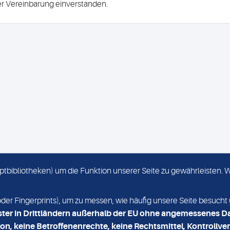
ser Vereinbarung einverstanden.
criptbibliotheken) um die Funktion unserer Seite zu gewährleisten.
KONTAKT
NEWSLETTER
r Fingerprints), um zu messen, wie häufig unsere Seite besucht 
ster in Drittländern außerhalb der EU ohne angemessenes D
on, keine Betroffenenrechte, keine Rechtsmittel, Kontrollver