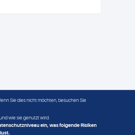
 Wenn Sie dies nicht möchten, besuchen Sie
ADRESSE
MVZ Medizinisches Labor
und wie sie genutzt wird.
Nord MLN GmbH
atenschutzniveau ein, was folgende Risiken
Essener Straße 108
lust.