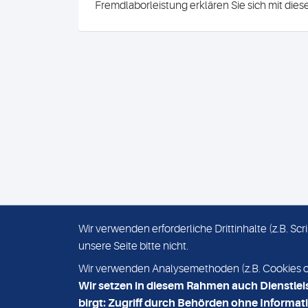
Fremdlaborleistung erklären Sie sich mit die
Wir verwenden erforderliche Drittinhalte (z.B. S
unsere Seite bitte nicht.
IMPRESSUM
DATENSCHUTZ
Wir verwenden Analysemethoden (z.B. Cookies ode
Wir setzen in diesem Rahmen auch Dienstlei
birgt: Zugriff durch Behörden ohne Informati