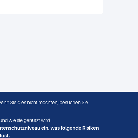
 Wenn Sie dies nicht möchten, besuchen Sie
ADRESSE
MVZ Medizinisches Labor
und wie sie genutzt wird.
Nord MLN GmbH
atenschutzniveau ein, was folgende Risiken
Essener Straße 108
lust.