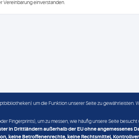
ser Vereinbarung einverstanden.
criptbibliotheken) um die Funktion unserer Seite zu gewährleisten.
KONTAKT
NEWSLETTER
r Fingerprints), um zu messen, wie häufig unsere Seite besucht 
ster in Drittländern außerhalb der EU ohne angemessenes D
on, keine Betroffenenrechte, keine Rechtsmittel, Kontrollver