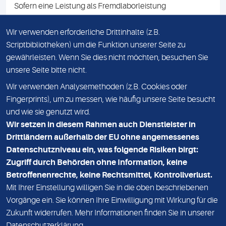
Sofern eine Leistung als Fremdlaborleistung
ausgewiesen ist, teilen wir Ihnen auf Anfrage gerne den
Namen des Fremdlabors mit. Mit der Beauftragung der
Wir verwenden erforderliche Drittinhalte (z.B.
Fremdlaborleistung erklären Sie sich mit dieser
Scriptbibliotheken) um die Funktion unserer Seite zu
Vereinbarung einverstanden.
gewährleisten. Wenn Sie dies nicht möchten, besuchen Sie
unsere Seite bitte nicht.
Wir verwenden Analysemethoden (z.B. Cookies oder
IMPRESSUM
Fingerprints), um zu messen, wie häufig unsere Seite besucht
und wie sie genutzt wird.
DATENSCHUTZ
Wir setzen in diesem Rahmen auch Dienstleister in
KONTAKT
Drittländern außerhalb der EU ohne angemessenes
Datenschutzniveau ein, was folgende Risiken birgt:
NEWSLETTER
Zugriff durch Behörden ohne Information, keine
ADRESSE
Betroffenenrechte, keine Rechtsmittel, Kontrollverlust.
MVZ Medizinisches Labor Nord MLN GmbH
Mit Ihrer Einstellung willigen Sie in die oben beschriebenen
Vorgänge ein. Sie können Ihre Einwilligung mit Wirkung für die
Essener Straße 108
Zukunft widerrufen. Mehr Informationen finden Sie in unserer
22419 Hamburg
Datenschutzerklärung
.