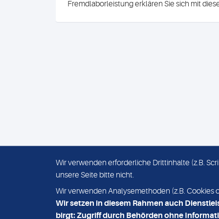
Fremdlaborleistung erklären Sie sich mit die
Wir verwenden erforderliche Drittinhalte (z.B. S
unsere Seite bitte nicht.
IMPRESSUM
DATENSCHUTZ
Wir verwenden Analysemethoden (z.B. Cookies ode
Wir setzen in diesem Rahmen auch Dienstlei
birgt: Zugriff durch Behörden ohne Informati