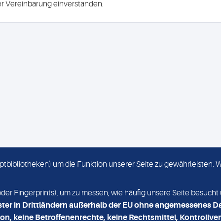
ser Vereinbarung einverstanden.
criptbibliotheken) um die Funktion unserer Seite zu gewährleisten.
KONTAKT
NEWSLETTER
r Fingerprints), um zu messen, wie häufig unsere Seite besucht 
ster in Drittländern außerhalb der EU ohne angemessenes D
on, keine Betroffenenrechte, keine Rechtsmittel, Kontrollver