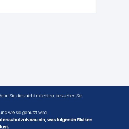
 Wenn Sie dies nicht möchten, besuchen Sie
ADRESSE
MVZ Medizinisches Labor
und wie sie genutzt wird.
Nord MLN GmbH
atenschutzniveau ein, was folgende Risiken
Essener Straße 108
lust.