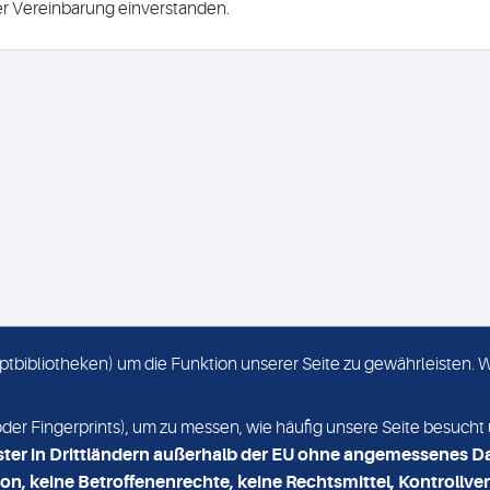
ser Vereinbarung einverstanden.
criptbibliotheken) um die Funktion unserer Seite zu gewährleisten.
KONTAKT
NEWSLETTER
r Fingerprints), um zu messen, wie häufig unsere Seite besucht 
ster in Drittländern außerhalb der EU ohne angemessenes D
on, keine Betroffenenrechte, keine Rechtsmittel, Kontrollver