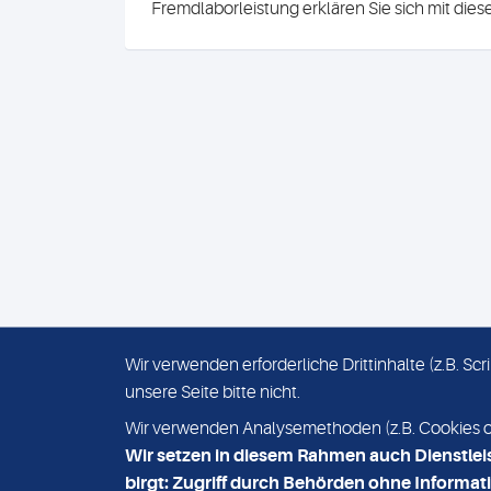
Fremdlaborleistung erklären Sie sich mit die
Wir verwenden erforderliche Drittinhalte (z.B. S
unsere Seite bitte nicht.
IMPRESSUM
DATENSCHUTZ
Wir verwenden Analysemethoden (z.B. Cookies ode
Wir setzen in diesem Rahmen auch Dienstlei
birgt: Zugriff durch Behörden ohne Informati