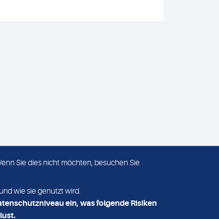
 Wenn Sie dies nicht möchten, besuchen Sie
ADRESSE
MVZ Medizinisches Labor
und wie sie genutzt wird.
Nord MLN GmbH
atenschutzniveau ein, was folgende Risiken
Essener Straße 108
lust.