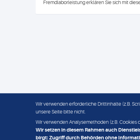
Fremdlaborleistung erklären Sie sich mit die
Wir verwenden erforderliche Drittinhalte (z.B. S
unsere Seite bitte nicht.
IMPRESSUM
DATENSCHUTZ
Wir verwenden Analysemethoden (z.B. Cookies ode
Wir setzen in diesem Rahmen auch Dienstlei
birgt: Zugriff durch Behörden ohne Informati