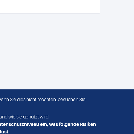
 Wenn Sie dies nicht möchten, besuchen Sie
ADRESSE
MVZ Medizinisches Labor
und wie sie genutzt wird.
Nord MLN GmbH
atenschutzniveau ein, was folgende Risiken
Essener Straße 108
lust.