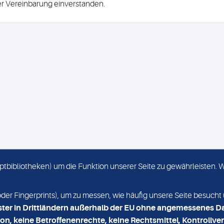
ser Vereinbarung einverstanden.
criptbibliotheken) um die Funktion unserer Seite zu gewährleisten.
KONTAKT
NEWSLETTER
r Fingerprints), um zu messen, wie häufig unsere Seite besucht 
ster in Drittländern außerhalb der EU ohne angemessenes D
on, keine Betroffenenrechte, keine Rechtsmittel, Kontrollver