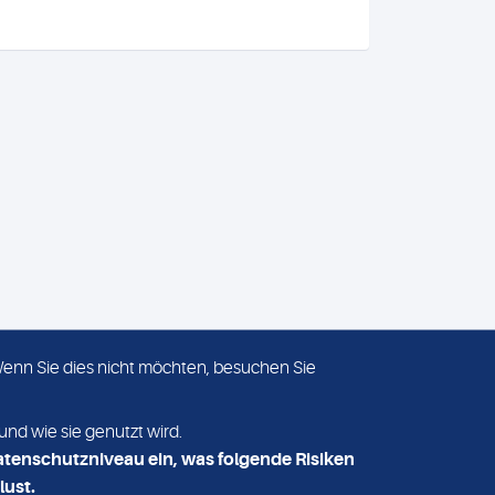
 Wenn Sie dies nicht möchten, besuchen Sie
ADRESSE
MVZ Medizinisches Labor
und wie sie genutzt wird.
Nord MLN GmbH
atenschutzniveau ein, was folgende Risiken
Essener Straße 108
lust.