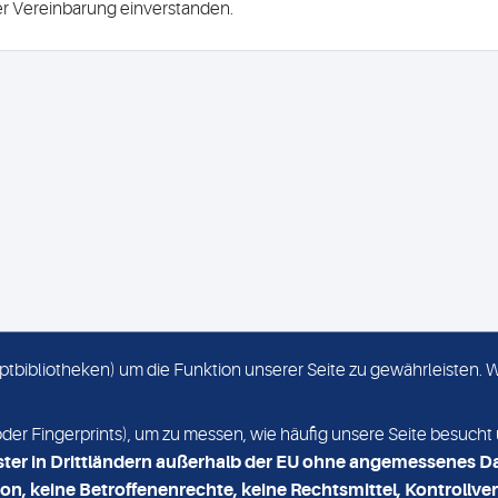
ser Vereinbarung einverstanden.
criptbibliotheken) um die Funktion unserer Seite zu gewährleisten.
KONTAKT
NEWSLETTER
r Fingerprints), um zu messen, wie häufig unsere Seite besucht 
ster in Drittländern außerhalb der EU ohne angemessenes D
on, keine Betroffenenrechte, keine Rechtsmittel, Kontrollver