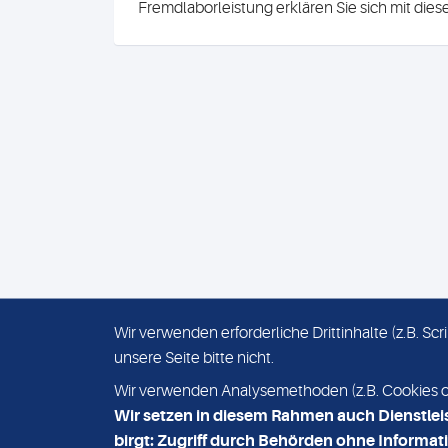
Fremdlaborleistung erklären Sie sich mit die
Wir verwenden erforderliche Drittinhalte (z.B. S
unsere Seite bitte nicht.
IMPRESSUM
DATENSCHUTZ
Wir verwenden Analysemethoden (z.B. Cookies ode
Wir setzen in diesem Rahmen auch Dienstlei
birgt: Zugriff durch Behörden ohne Informati