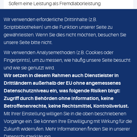
Sofern eine Leistung als Fremdlaborleistung
ausgewiesen ist, teilen wir Ihnen auf Anfrage gerne den
Namen des Fremdlabors mit. Mit der Beauftragung der
Wir verwenden erforderliche Drittinhalte (z.B.
Fremdlaborleistung erklären Sie sich mit dieser
Scriptbibliotheken) um die Funktion unserer Seite zu
Vereinbarung einverstanden.
gewährleisten. Wenn Sie dies nicht möchten, besuchen Sie
unsere Seite bitte nicht.
Wir verwenden Analysemethoden (z.B. Cookies oder
IMPRESSUM
Fingerprints), um zu messen, wie häufig unsere Seite besucht
und wie sie genutzt wird.
DATENSCHUTZ
Wir setzen in diesem Rahmen auch Dienstleister in
KONTAKT
Drittländern außerhalb der EU ohne angemessenes
Datenschutzniveau ein, was folgende Risiken birgt:
NEWSLETTER
Zugriff durch Behörden ohne Information, keine
ADRESSE
Betroffenenrechte, keine Rechtsmittel, Kontrollverlust.
MVZ Medizinisches Labor Nord MLN GmbH
Mit Ihrer Einstellung willigen Sie in die oben beschriebenen
Vorgänge ein. Sie können Ihre Einwilligung mit Wirkung für die
Essener Straße 108
Zukunft widerrufen. Mehr Informationen finden Sie in unserer
22419 Hamburg
Datenschutzerklärung
.