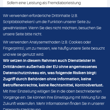
Sofern eine Leistung als Fremdlaborleistung
ausgewiesen ist, teilen wir Ihnen auf Anfrage gerne den
Namen des Fremdlabors mit. Mit der Beauftragung der
Wir verwenden erforderliche Drittinhalte (z.B.
Fremdlaborleistung erklären Sie sich mit dieser
Scriptbibliotheken) um die Funktion unserer Seite zu
Vereinbarung einverstanden.
gewährleisten. Wenn Sie dies nicht möchten, besuchen Sie
unsere Seite bitte nicht.
Wir verwenden Analysemethoden (z.B. Cookies oder
IMPRESSUM
Fingerprints), um zu messen, wie häufig unsere Seite besucht
und wie sie genutzt wird.
DATENSCHUTZ
Wir setzen in diesem Rahmen auch Dienstleister in
KONTAKT
Drittländern außerhalb der EU ohne angemessenes
Datenschutzniveau ein, was folgende Risiken birgt:
NEWSLETTER
Zugriff durch Behörden ohne Information, keine
ADRESSE
Betroffenenrechte, keine Rechtsmittel, Kontrollverlust.
MVZ Medizinisches Labor Nord MLN GmbH
Mit Ihrer Einstellung willigen Sie in die oben beschriebenen
Vorgänge ein. Sie können Ihre Einwilligung mit Wirkung für die
Essener Straße 108
Zukunft widerrufen. Mehr Informationen finden Sie in unserer
22419 Hamburg
Datenschutzerklärung
.