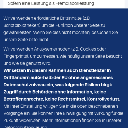
Sofern eine Leistung als Fremdlaborleistung
ausgewiesen ist, teilen wir Ihnen auf Anfrage gerne den
Namen des Fremdlabors mit. Mit der Beauftragung der
Wir verwenden erforderliche Drittinhalte (z.B.
Fremdlaborleistung erklären Sie sich mit dieser
Scriptbibliotheken) um die Funktion unserer Seite zu
Vereinbarung einverstanden.
gewährleisten. Wenn Sie dies nicht möchten, besuchen Sie
unsere Seite bitte nicht.
Wir verwenden Analysemethoden (z.B. Cookies oder
IMPRESSUM
Fingerprints), um zu messen, wie häufig unsere Seite besucht
und wie sie genutzt wird.
DATENSCHUTZ
Wir setzen in diesem Rahmen auch Dienstleister in
KONTAKT
Drittländern außerhalb der EU ohne angemessenes
Datenschutzniveau ein, was folgende Risiken birgt:
NEWSLETTER
Zugriff durch Behörden ohne Information, keine
ADRESSE
Betroffenenrechte, keine Rechtsmittel, Kontrollverlust.
MVZ Medizinisches Labor Nord MLN GmbH
Mit Ihrer Einstellung willigen Sie in die oben beschriebenen
Vorgänge ein. Sie können Ihre Einwilligung mit Wirkung für die
Essener Straße 108
Zukunft widerrufen. Mehr Informationen finden Sie in unserer
22419 Hamburg
Datenschutzerklärung
.