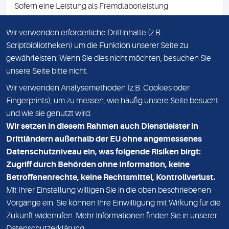
Sofern eine Leistung als Fremdlaborleistung
ausgewiesen ist, teilen wir Ihnen auf Anfrage gerne den
Namen des Fremdlabors mit. Mit der Beauftragung der
Wir verwenden erforderliche Drittinhalte (z.B.
Fremdlaborleistung erklären Sie sich mit dieser
Scriptbibliotheken) um die Funktion unserer Seite zu
Vereinbarung einverstanden.
gewährleisten. Wenn Sie dies nicht möchten, besuchen Sie
unsere Seite bitte nicht.
Wir verwenden Analysemethoden (z.B. Cookies oder
IMPRESSUM
Fingerprints), um zu messen, wie häufig unsere Seite besucht
und wie sie genutzt wird.
DATENSCHUTZ
Wir setzen in diesem Rahmen auch Dienstleister in
KONTAKT
Drittländern außerhalb der EU ohne angemessenes
Datenschutzniveau ein, was folgende Risiken birgt:
NEWSLETTER
Zugriff durch Behörden ohne Information, keine
ADRESSE
Betroffenenrechte, keine Rechtsmittel, Kontrollverlust.
MVZ Medizinisches Labor Nord MLN GmbH
Mit Ihrer Einstellung willigen Sie in die oben beschriebenen
Vorgänge ein. Sie können Ihre Einwilligung mit Wirkung für die
Essener Straße 108
Zukunft widerrufen. Mehr Informationen finden Sie in unserer
22419 Hamburg
Datenschutzerklärung
.