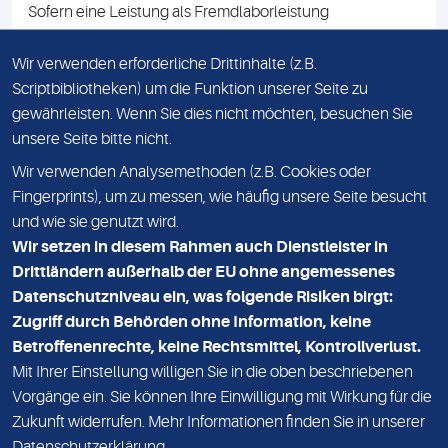
Sofern eine Leistung als Fremdlaborleistung
ausgewiesen ist, teilen wir Ihnen auf Anfrage gerne den
Namen des Fremdlabors mit. Mit der Beauftragung der
Wir verwenden erforderliche Drittinhalte (z.B.
Fremdlaborleistung erklären Sie sich mit dieser
Scriptbibliotheken) um die Funktion unserer Seite zu
Vereinbarung einverstanden.
gewährleisten. Wenn Sie dies nicht möchten, besuchen Sie
unsere Seite bitte nicht.
Wir verwenden Analysemethoden (z.B. Cookies oder
IMPRESSUM
Fingerprints), um zu messen, wie häufig unsere Seite besucht
und wie sie genutzt wird.
DATENSCHUTZ
Wir setzen in diesem Rahmen auch Dienstleister in
KONTAKT
Drittländern außerhalb der EU ohne angemessenes
Datenschutzniveau ein, was folgende Risiken birgt:
NEWSLETTER
Zugriff durch Behörden ohne Information, keine
ADRESSE
Betroffenenrechte, keine Rechtsmittel, Kontrollverlust.
MVZ Medizinisches Labor Nord MLN GmbH
Mit Ihrer Einstellung willigen Sie in die oben beschriebenen
Vorgänge ein. Sie können Ihre Einwilligung mit Wirkung für die
Essener Straße 108
Zukunft widerrufen. Mehr Informationen finden Sie in unserer
22419 Hamburg
Datenschutzerklärung
.