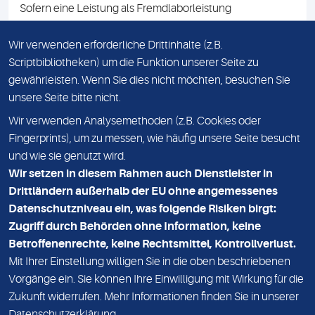
Sofern eine Leistung als Fremdlaborleistung
ausgewiesen ist, teilen wir Ihnen auf Anfrage gerne den
Namen des Fremdlabors mit. Mit der Beauftragung der
Wir verwenden erforderliche Drittinhalte (z.B.
Fremdlaborleistung erklären Sie sich mit dieser
Scriptbibliotheken) um die Funktion unserer Seite zu
Vereinbarung einverstanden.
gewährleisten. Wenn Sie dies nicht möchten, besuchen Sie
unsere Seite bitte nicht.
Wir verwenden Analysemethoden (z.B. Cookies oder
IMPRESSUM
Fingerprints), um zu messen, wie häufig unsere Seite besucht
und wie sie genutzt wird.
DATENSCHUTZ
Wir setzen in diesem Rahmen auch Dienstleister in
KONTAKT
Drittländern außerhalb der EU ohne angemessenes
Datenschutzniveau ein, was folgende Risiken birgt:
NEWSLETTER
Zugriff durch Behörden ohne Information, keine
ADRESSE
Betroffenenrechte, keine Rechtsmittel, Kontrollverlust.
MVZ Medizinisches Labor Nord MLN GmbH
Mit Ihrer Einstellung willigen Sie in die oben beschriebenen
Vorgänge ein. Sie können Ihre Einwilligung mit Wirkung für die
Essener Straße 108
Zukunft widerrufen. Mehr Informationen finden Sie in unserer
22419 Hamburg
Datenschutzerklärung
.