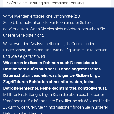
Sofern eine Leistung als Fremdlaborleistung
ausgewiesen ist, teilen wir Ihnen auf Anfrage gerne den
Namen des Fremdlabors mit. Mit der Beauftragung der
Wir verwenden erforderliche Drittinhalte (z.B.
Fremdlaborleistung erklären Sie sich mit dieser
Scriptbibliotheken) um die Funktion unserer Seite zu
Vereinbarung einverstanden.
gewährleisten. Wenn Sie dies nicht möchten, besuchen Sie
unsere Seite bitte nicht.
Wir verwenden Analysemethoden (z.B. Cookies oder
IMPRESSUM
Fingerprints), um zu messen, wie häufig unsere Seite besucht
und wie sie genutzt wird.
DATENSCHUTZ
Wir setzen in diesem Rahmen auch Dienstleister in
KONTAKT
Drittländern außerhalb der EU ohne angemessenes
Datenschutzniveau ein, was folgende Risiken birgt:
NEWSLETTER
Zugriff durch Behörden ohne Information, keine
ADRESSE
Betroffenenrechte, keine Rechtsmittel, Kontrollverlust.
MVZ Medizinisches Labor Nord MLN GmbH
Mit Ihrer Einstellung willigen Sie in die oben beschriebenen
Vorgänge ein. Sie können Ihre Einwilligung mit Wirkung für die
Essener Straße 108
Zukunft widerrufen. Mehr Informationen finden Sie in unserer
22419 Hamburg
Datenschutzerklärung
.