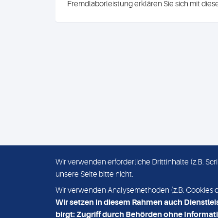
Fremdlaborleistung erklären Sie sich mit die
Wir verwenden erforderliche Drittinhalte (z.B. S
unsere Seite bitte nicht.
IMPRESSUM
DATENSCHUTZ
Wir verwenden Analysemethoden (z.B. Cookies ode
Wir setzen in diesem Rahmen auch Dienstlei
birgt: Zugriff durch Behörden ohne Informati