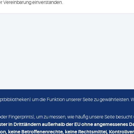
ser Vereinbarung einverstanden.
criptbibliotheken) um die Funktion unserer Seite zu gewährleisten.
KONTAKT
NEWSLETTER
r Fingerprints), um zu messen, wie häufig unsere Seite besucht 
ster in Drittländern außerhalb der EU ohne angemessenes D
on, keine Betroffenenrechte, keine Rechtsmittel, Kontrollver