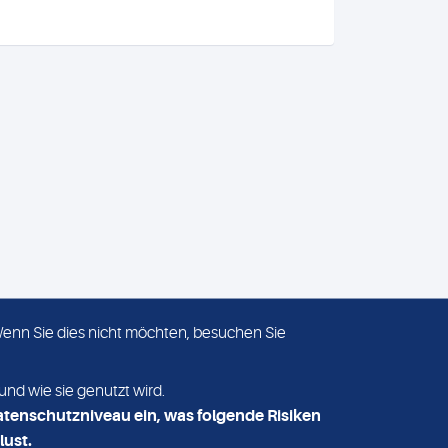
 Wenn Sie dies nicht möchten, besuchen Sie
ADRESSE
MVZ Medizinisches Labor
und wie sie genutzt wird.
Nord MLN GmbH
atenschutzniveau ein, was folgende Risiken
Essener Straße 108
lust.