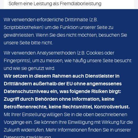
Sofern eine Leistung als Fremdlaborleistung
ausgewiesen ist, teilen wir Ihnen auf Anfrage gerne den
Namen des Fremdlabors mit. Mit der Beauftragung der
Wir verwenden erforderliche Drittinhalte (z.B.
Fremdlaborleistung erklären Sie sich mit dieser
Scriptbibliotheken) um die Funktion unserer Seite zu
Vereinbarung einverstanden.
gewährleisten. Wenn Sie dies nicht möchten, besuchen Sie
unsere Seite bitte nicht.
Wir verwenden Analysemethoden (z.B. Cookies oder
IMPRESSUM
Fingerprints), um zu messen, wie häufig unsere Seite besucht
und wie sie genutzt wird.
DATENSCHUTZ
Wir setzen in diesem Rahmen auch Dienstleister in
KONTAKT
Drittländern außerhalb der EU ohne angemessenes
Datenschutzniveau ein, was folgende Risiken birgt:
NEWSLETTER
Zugriff durch Behörden ohne Information, keine
ADRESSE
Betroffenenrechte, keine Rechtsmittel, Kontrollverlust.
MVZ Medizinisches Labor Nord MLN GmbH
Mit Ihrer Einstellung willigen Sie in die oben beschriebenen
Vorgänge ein. Sie können Ihre Einwilligung mit Wirkung für die
Essener Straße 108
Zukunft widerrufen. Mehr Informationen finden Sie in unserer
22419 Hamburg
Datenschutzerklärung
.