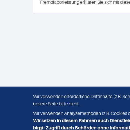
Fremdlaborleistung erklären Sie sich mit die
Wir verwenden erforderliche Drittinhalte (z.B. S
unsere Seite bitte nicht.
IMPRESSUM
DATENSCHUTZ
Wir verwenden Analysemethoden (z.B. Cookies ode
Wir setzen in diesem Rahmen auch Dienstlei
birgt: Zugriff durch Behörden ohne Informati