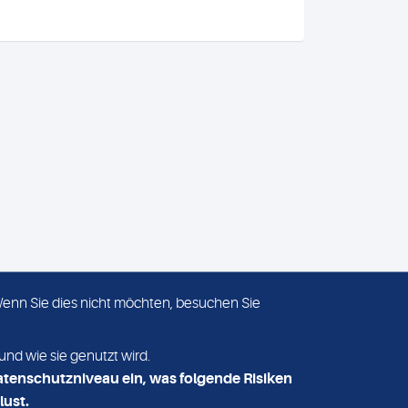
 Wenn Sie dies nicht möchten, besuchen Sie
ADRESSE
MVZ Medizinisches Labor
und wie sie genutzt wird.
Nord MLN GmbH
atenschutzniveau ein, was folgende Risiken
Essener Straße 108
lust.