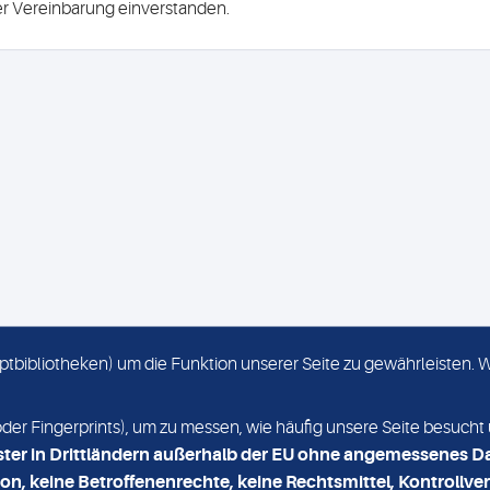
ser Vereinbarung einverstanden.
criptbibliotheken) um die Funktion unserer Seite zu gewährleisten.
KONTAKT
NEWSLETTER
r Fingerprints), um zu messen, wie häufig unsere Seite besucht 
ster in Drittländern außerhalb der EU ohne angemessenes D
on, keine Betroffenenrechte, keine Rechtsmittel, Kontrollver