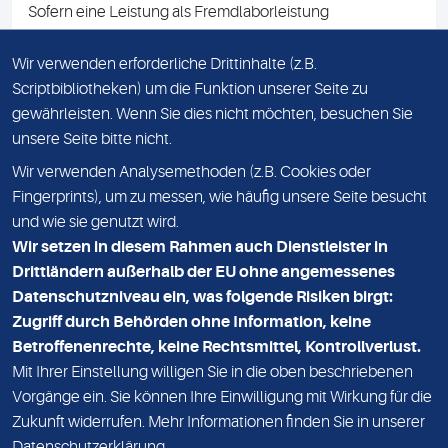
Sofern eine Leistung als Fremdlaborleistung
ausgewiesen ist, teilen wir Ihnen auf Anfrage gerne den
Namen des Fremdlabors mit. Mit der Beauftragung der
Wir verwenden erforderliche Drittinhalte (z.B.
Fremdlaborleistung erklären Sie sich mit dieser
Scriptbibliotheken) um die Funktion unserer Seite zu
Vereinbarung einverstanden.
gewährleisten. Wenn Sie dies nicht möchten, besuchen Sie
unsere Seite bitte nicht.
Wir verwenden Analysemethoden (z.B. Cookies oder
IMPRESSUM
Fingerprints), um zu messen, wie häufig unsere Seite besucht
und wie sie genutzt wird.
DATENSCHUTZ
Wir setzen in diesem Rahmen auch Dienstleister in
KONTAKT
Drittländern außerhalb der EU ohne angemessenes
Datenschutzniveau ein, was folgende Risiken birgt:
NEWSLETTER
Zugriff durch Behörden ohne Information, keine
ADRESSE
Betroffenenrechte, keine Rechtsmittel, Kontrollverlust.
MVZ Medizinisches Labor Nord MLN GmbH
Mit Ihrer Einstellung willigen Sie in die oben beschriebenen
Vorgänge ein. Sie können Ihre Einwilligung mit Wirkung für die
Essener Straße 108
Zukunft widerrufen. Mehr Informationen finden Sie in unserer
22419 Hamburg
Datenschutzerklärung
.