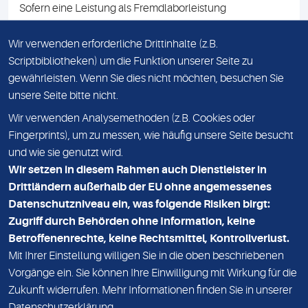
Sofern eine Leistung als Fremdlaborleistung
ausgewiesen ist, teilen wir Ihnen auf Anfrage gerne den
Namen des Fremdlabors mit. Mit der Beauftragung der
Wir verwenden erforderliche Drittinhalte (z.B.
Fremdlaborleistung erklären Sie sich mit dieser
Scriptbibliotheken) um die Funktion unserer Seite zu
Vereinbarung einverstanden.
gewährleisten. Wenn Sie dies nicht möchten, besuchen Sie
unsere Seite bitte nicht.
Wir verwenden Analysemethoden (z.B. Cookies oder
IMPRESSUM
Fingerprints), um zu messen, wie häufig unsere Seite besucht
und wie sie genutzt wird.
DATENSCHUTZ
Wir setzen in diesem Rahmen auch Dienstleister in
KONTAKT
Drittländern außerhalb der EU ohne angemessenes
Datenschutzniveau ein, was folgende Risiken birgt:
NEWSLETTER
Zugriff durch Behörden ohne Information, keine
ADRESSE
Betroffenenrechte, keine Rechtsmittel, Kontrollverlust.
MVZ Medizinisches Labor Nord MLN GmbH
Mit Ihrer Einstellung willigen Sie in die oben beschriebenen
Vorgänge ein. Sie können Ihre Einwilligung mit Wirkung für die
Essener Straße 108
Zukunft widerrufen. Mehr Informationen finden Sie in unserer
22419 Hamburg
Datenschutzerklärung
.