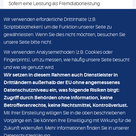
Sofern eine Leistung als Fremdlaborleistung
ausgewiesen ist, teilen wir Ihnen auf Anfrage gerne den
Namen des Fremdlabors mit. Mit der Beauftragung der
Wir verwenden erforderliche Drittinhalte (z.B.
Fremdlaborleistung erklären Sie sich mit dieser
Scriptbibliotheken) um die Funktion unserer Seite zu
Vereinbarung einverstanden.
gewährleisten. Wenn Sie dies nicht möchten, besuchen Sie
unsere Seite bitte nicht.
Wir verwenden Analysemethoden (z.B. Cookies oder
IMPRESSUM
Fingerprints), um zu messen, wie häufig unsere Seite besucht
und wie sie genutzt wird.
DATENSCHUTZ
Wir setzen in diesem Rahmen auch Dienstleister in
KONTAKT
Drittländern außerhalb der EU ohne angemessenes
Datenschutzniveau ein, was folgende Risiken birgt:
NEWSLETTER
Zugriff durch Behörden ohne Information, keine
ADRESSE
Betroffenenrechte, keine Rechtsmittel, Kontrollverlust.
MVZ Medizinisches Labor Nord MLN GmbH
Mit Ihrer Einstellung willigen Sie in die oben beschriebenen
Vorgänge ein. Sie können Ihre Einwilligung mit Wirkung für die
Essener Straße 108
Zukunft widerrufen. Mehr Informationen finden Sie in unserer
22419 Hamburg
Datenschutzerklärung
.