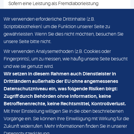
Sofern eine Leistung als Fremdlaborleistung
ausgewiesen ist, teilen wir Ihnen auf Anfrage gerne den
Namen des Fremdlabors mit. Mit der Beauftragung der
Wir verwenden erforderliche Drittinhalte (z.B.
Fremdlaborleistung erklären Sie sich mit dieser
Scriptbibliotheken) um die Funktion unserer Seite zu
Vereinbarung einverstanden.
gewährleisten. Wenn Sie dies nicht möchten, besuchen Sie
unsere Seite bitte nicht.
Wir verwenden Analysemethoden (z.B. Cookies oder
IMPRESSUM
Fingerprints), um zu messen, wie häufig unsere Seite besucht
und wie sie genutzt wird.
DATENSCHUTZ
Wir setzen in diesem Rahmen auch Dienstleister in
KONTAKT
Drittländern außerhalb der EU ohne angemessenes
Datenschutzniveau ein, was folgende Risiken birgt:
NEWSLETTER
Zugriff durch Behörden ohne Information, keine
ADRESSE
Betroffenenrechte, keine Rechtsmittel, Kontrollverlust.
MVZ Medizinisches Labor Nord MLN GmbH
Mit Ihrer Einstellung willigen Sie in die oben beschriebenen
Vorgänge ein. Sie können Ihre Einwilligung mit Wirkung für die
Essener Straße 108
Zukunft widerrufen. Mehr Informationen finden Sie in unserer
22419 Hamburg
Datenschutzerklärung
.