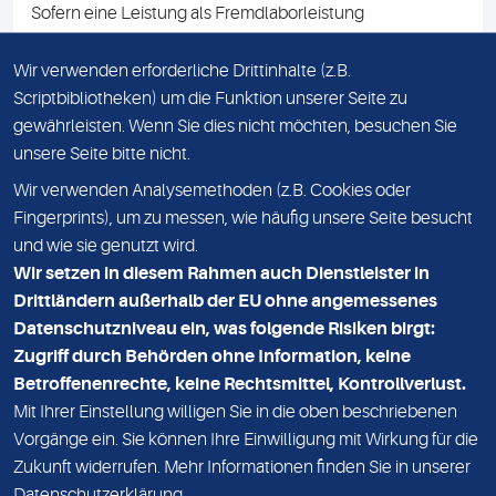
Sofern eine Leistung als Fremdlaborleistung
ausgewiesen ist, teilen wir Ihnen auf Anfrage gerne den
Namen des Fremdlabors mit. Mit der Beauftragung der
Wir verwenden erforderliche Drittinhalte (z.B.
Fremdlaborleistung erklären Sie sich mit dieser
Scriptbibliotheken) um die Funktion unserer Seite zu
Vereinbarung einverstanden.
gewährleisten. Wenn Sie dies nicht möchten, besuchen Sie
unsere Seite bitte nicht.
Wir verwenden Analysemethoden (z.B. Cookies oder
IMPRESSUM
Fingerprints), um zu messen, wie häufig unsere Seite besucht
und wie sie genutzt wird.
DATENSCHUTZ
Wir setzen in diesem Rahmen auch Dienstleister in
KONTAKT
Drittländern außerhalb der EU ohne angemessenes
Datenschutzniveau ein, was folgende Risiken birgt:
NEWSLETTER
Zugriff durch Behörden ohne Information, keine
ADRESSE
Betroffenenrechte, keine Rechtsmittel, Kontrollverlust.
MVZ Medizinisches Labor Nord MLN GmbH
Mit Ihrer Einstellung willigen Sie in die oben beschriebenen
Vorgänge ein. Sie können Ihre Einwilligung mit Wirkung für die
Essener Straße 108
Zukunft widerrufen. Mehr Informationen finden Sie in unserer
22419 Hamburg
Datenschutzerklärung
.