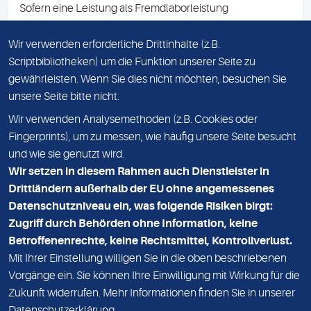
Sofern eine Leistung als Fremdlaborleistung
ausgewiesen ist, teilen wir Ihnen auf Anfrage gerne den
Namen des Fremdlabors mit. Mit der Beauftragung der
Wir verwenden erforderliche Drittinhalte (z.B.
Fremdlaborleistung erklären Sie sich mit dieser
Scriptbibliotheken) um die Funktion unserer Seite zu
Vereinbarung einverstanden.
gewährleisten. Wenn Sie dies nicht möchten, besuchen Sie
unsere Seite bitte nicht.
Wir verwenden Analysemethoden (z.B. Cookies oder
IMPRESSUM
Fingerprints), um zu messen, wie häufig unsere Seite besucht
und wie sie genutzt wird.
DATENSCHUTZ
Wir setzen in diesem Rahmen auch Dienstleister in
KONTAKT
Drittländern außerhalb der EU ohne angemessenes
Datenschutzniveau ein, was folgende Risiken birgt:
NEWSLETTER
Zugriff durch Behörden ohne Information, keine
ADRESSE
Betroffenenrechte, keine Rechtsmittel, Kontrollverlust.
MVZ Medizinisches Labor Nord MLN GmbH
Mit Ihrer Einstellung willigen Sie in die oben beschriebenen
Vorgänge ein. Sie können Ihre Einwilligung mit Wirkung für die
Essener Straße 108
Zukunft widerrufen. Mehr Informationen finden Sie in unserer
22419 Hamburg
Datenschutzerklärung
.